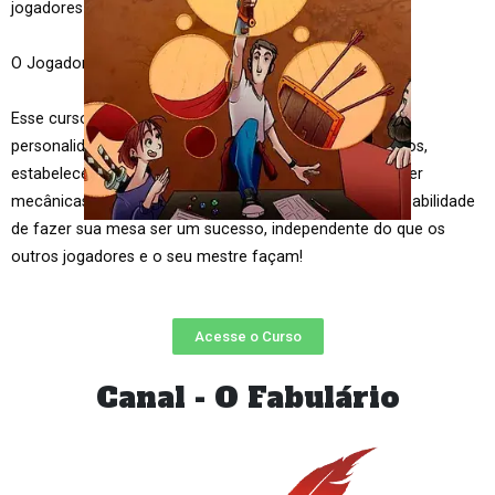
jogadores e com o mestre?
O Jogador de RPG Lendário é o curso para você!
Esse curso pocket te ajudará a descobrir seu tipo de
personalidade como jogador, criar personagens lendários,
estabelecer mesas de RPG mais saudáveis, compreender
mecânicas e regras de forma melhor e puxar a responsabilidade
de fazer sua mesa ser um sucesso, independente do que os
outros jogadores e o seu mestre façam!
Acesse o Curso
Canal - O Fabulário