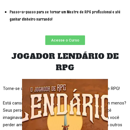
Passo-a-passo para se tornar um Mestre de RPG profissional e até
ganhar dinheiro narrando!
Acesse o Curso
JOGADOR LENDÁRIO DE
RPG
Torne-se um Jogador Lendário e domine suas mesas de RPG!
Está cansado de suas mesas terminarem sem mais nem menos?
Seus personagens não são tão memoráveis quanto você
imaginava? Desentendimentos na mesa de RPG fizeram você
perder amigos? Não se sente à vontade para jogar com outros